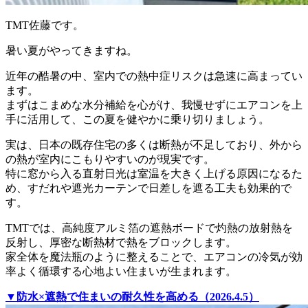
TMT佐藤です。
暑い夏がやってきますね。
近年の酷暑の中、室内での熱中症リスクは急速に高まってい
ます。
まずはこまめな水分補給を心がけ、我慢せずにエアコンを上
手に活用して、この夏を健やかに乗り切りましょう。
実は、日本の既存住宅の多くは断熱が不足しており、外から
の熱が室内にこもりやすいのが現実です。
特に窓から入る直射日光は室温を大きく上げる原因になるた
め、すだれや遮光カーテンで日差しを遮る工夫も効果的で
す。
TMTでは、高純度アルミ箔の遮熱ボードで灼熱の放射熱を
反射し、厚密な断熱材で熱をブロックします。
家全体を魔法瓶のように整えることで、エアコンの冷気が効
率よく循環する心地よい住まいが生まれます。
▼防水×遮熱で住まいの耐久性を高める（2026.4.5）