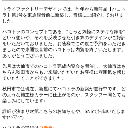
トライファクトリーデザインでは、昨年から新商品【ハコト
ラ】第1号を東通観音前に新築し、皆様にご紹介しておりま
した。
ハコトラのコンセプトである、“もっと気軽にステキな家を”
という想いや、それを反映させた引き算のデザインがご好評
をいただいておりました。お蔭様でこの度ご予約をいただき
ましたので東通観音前のハコトラは内覧を終了いたします。
ありがとうございました。
先月は大仙市でのハコトラ完成内覧会を開催し、大仙市はも
ちろん秋田市からもご来場いただいたお客様に雰囲気を感じ
ていただくことができました。
秋田市では現在、新屋にてハコトラの新築が進行中です。ど
のような施主様カラーに仕上がるのか、スタッフ一同とても
楽しみにしています♪
詳細が決まり次第こちらのお知らせや、SNSで告知いたしま
す(*^▽^*)
ハコトラの詳細は
コチラ
♪