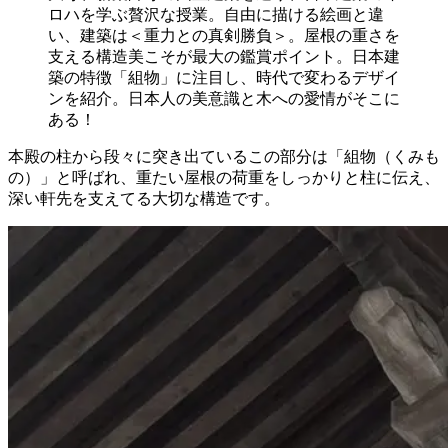
ロハを学ぶ贅沢な授業。自由に描ける絵画と違
い、建築は＜重力との真剣勝負＞。屋根の重さを
支える構造美こそが最大の鑑賞ポイント。日本建
築の特徴「組物」に注目し、時代で変わるデザイ
ンを紹介。日本人の美意識と木への愛情がそこに
ある！
本殿の柱から段々に突き出ているこの部分は「組物（くみも
の）」と呼ばれ、重たい屋根の荷重をしっかりと柱に伝え、
深い軒先を支えてる大切な構造です。