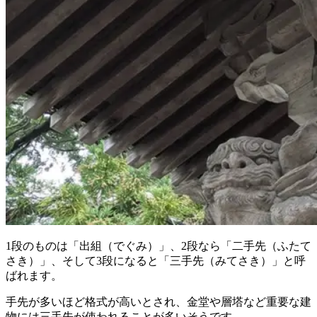
1段のものは「出組（でぐみ）」、2段なら「二手先（ふたて
さき）」、そして3段になると「三手先（みてさき）」と呼
ばれます。
手先が多いほど格式が高いとされ、金堂や層塔など重要な建
物には三手先が使われることが多いそうです。