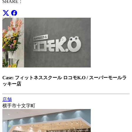
SHARE：
Case: フィットネススクール ロコモK.O / スーパーモールラ
ッキー店
店舗
横手市十文字町