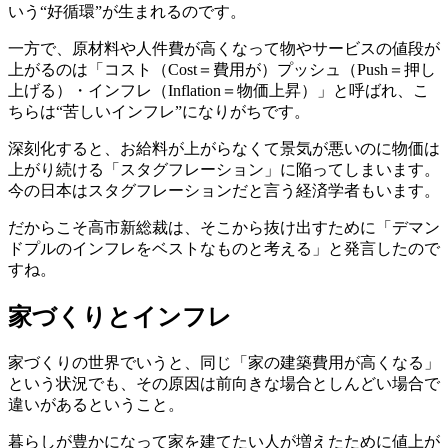
いう“好循環”が生まれるのです。
一方で、原材料や人件費が高くなって物やサービスの値段が
上がるのは「コスト（Cost＝費用が）プッシュ（Push＝押し
上げる）・インフレ（Inflation＝物価上昇）」と呼ばれ、こ
ちらは“苦しいインフレ”になりがちです。
深刻化すると、お給料が上がらなくて景気が悪いのに物価は
上がり続ける「スタグフレーション」に陥ってしまいます。
今の日本はスタグフレーションだと言う経済学者もいます。
だからこそ高市新総裁は、そこから抜け出すために「デマン
ドプルのインフレをベストなものと考える」と発言したので
すね。
家づくりとインフレ
家づくりの世界でいうと、同じ「家の建築費用が高くなる」
という状況でも、その原因は前向きな場合としんどい場合で
違いがあるということ。
暮らしが豊かになって家を建てたい人が増えたために値上が