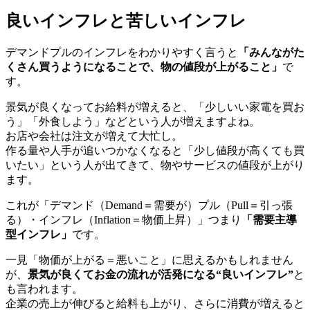
良いインフレと苦しいインフレ
デマンドプルのインフレをわかりやすく言うと
「みんながた
くさん買うようになることで、物の値段が上がること」
で
す。
景気が良くなってお給料が増えると、「少しいい家電を買お
う」「外食しよう」などという人が増えますよね。
お店や会社は注文が増えて大忙し。
作る量や人手が追いつかなくなると「少し値段が高くても買
いたい」という人が出てきて、物やサービスの値段が上がり
ます。
これが「デマンド（Demand＝需要が）プル（Pull＝引っ張
る）・インフレ（Inflation＝物価上昇）」つまり
「需要主導
型インフレ」
です。
一見「物価が上がる＝悪いこと」に思えるかもしれません
が、
景気が良くてお金の流れが活発になる“良いインフレ”
と
も言われます。
企業の売上が伸びると給料も上がり、さらに消費が増えると