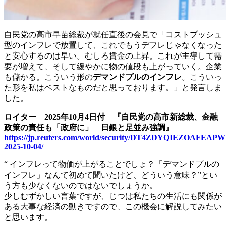
自民党の高市早苗総裁が就任直後の会見で「コストプッシュ
型のインフレで放置して、これでもうデフレじゃなくなった
と安心するのは早い。むしろ賃金の上昇。これが主導して需
要が増えて、そして緩やかに物の値段も上がっていく。企業
も儲かる。こういう形の
デマンドプルのインフレ
。こういっ
た形を私はベストなものだと思っております。」と発言しま
した。
ロイター 2025年10月4日
付 『自民党の高市新総裁、金融
政策の責任も「政府に」 日銀と足並み強調』
https://jp.reuters.com/world/security/DT4ZDYQIEZOAFEA
2025-10-04/
“ インフレって物価が上がることでしょ？「デマンドプルの
インフレ」なんて初めて聞いたけど、どういう意味？”とい
う方も少なくないのではないでしょうか。
少しむずかしい言葉ですが、じつは私たちの生活にも関係が
ある大事な経済の動きですので、この機会に解説してみたい
と思います。